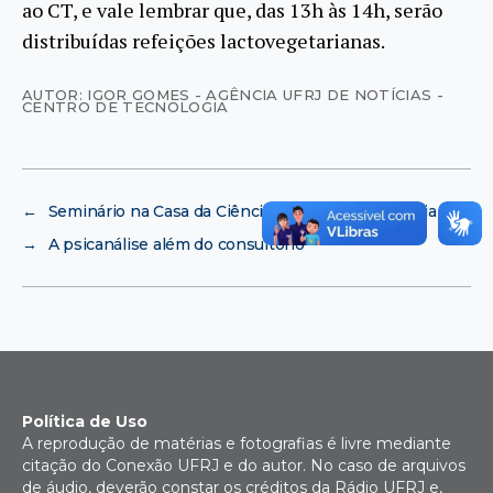
ao CT, e vale lembrar que, das 13h às 14h, serão
distribuídas refeições lactovegetarianas.
AUTOR: IGOR GOMES - AGÊNCIA UFRJ DE NOTÍCIAS -
CENTRO DE TECNOLOGIA
←
Seminário na Casa da Ciência debate Adolescência
→
A psicanálise além do consultório
Política de Uso
A reprodução de matérias e fotografias é livre mediante
citação do Conexão UFRJ e do autor. No caso de arquivos
de áudio, deverão constar os créditos da Rádio UFRJ e,