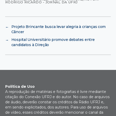
RODRIGO RICARDO - JORNAL DA UFRJ
←
Projeto Brincante busca levar alegria à crianças com
Câncer
→
Hospital Universitário promove debates entre
candidatos à Direção
Política de Uso
A reprodução de matérias e fotografias é livre mediante
citação do Conexão UFRJ e do autor. No caso de arquivos
de áudio, deverão constar os créditos da Rádio UFRJ e,
em sendo explicitados, dos autores. Para uso de arquivos
de vídeo, esses créditos deverão mencionar o canal da