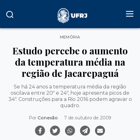
Categorias
MEMÓRIA
Estudo percebe o aumento
da temperatura média na
região de Jacarepaguá
Se há 24 anos a temperatura média da região
oscilava entre 20º e 24º, hoje apresenta picos de
34º. Construções para a Rio 2016 podem agravar o
quadro.
Por
Conexão
7 de outubro de 2009