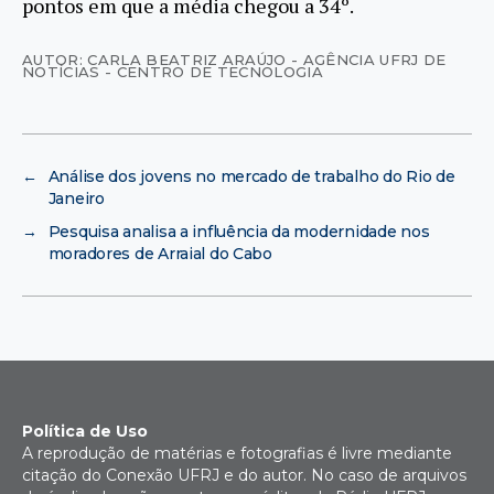
pontos em que a média chegou a 34º.
AUTOR: CARLA BEATRIZ ARAÚJO - AGÊNCIA UFRJ DE
NOTÍCIAS - CENTRO DE TECNOLOGIA
←
Análise dos jovens no mercado de trabalho do Rio de
Janeiro
→
Pesquisa analisa a influência da modernidade nos
moradores de Arraial do Cabo
Política de Uso
A reprodução de matérias e fotografias é livre mediante
citação do Conexão UFRJ e do autor. No caso de arquivos