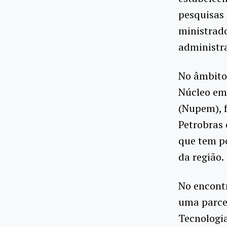
pesquisas
ministrado
administra
No âmbito 
Núcleo em
(Nupem), f
Petrobras 
que tem po
da região.
No encontr
uma parcer
Tecnologi