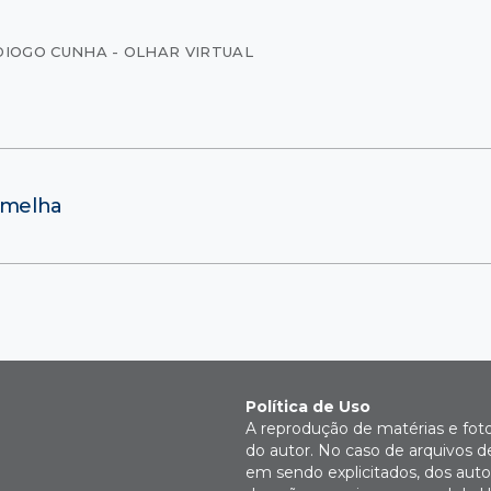
DIOGO CUNHA - OLHAR VIRTUAL
ermelha
Política de Uso
A reprodução de matérias e fot
do autor. No caso de arquivos d
em sendo explicitados, dos autor