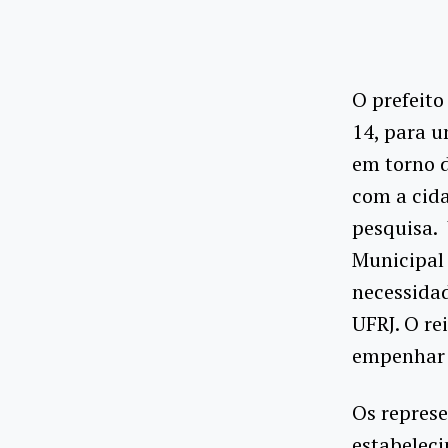
O prefeito
14, para u
em torno d
com a cida
pesquisa.
Municipal 
necessida
UFRJ. O re
empenhar p
Os repres
estabelec