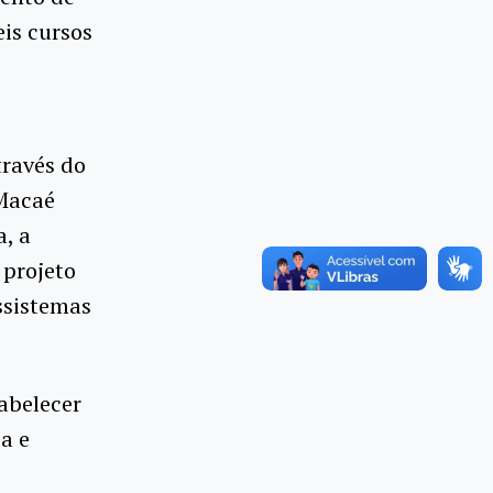
is cursos
través do
 Macaé
a, a
 projeto
ssistemas
abelecer
a e