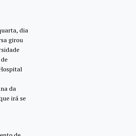
quarta, dia
rsa girou
rsidade
 de
Hospital
ina da
que irá se
ento de