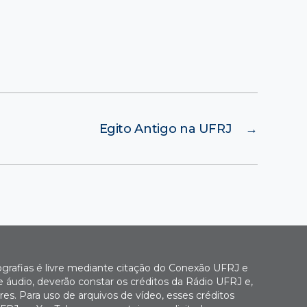
Egito Antigo na UFRJ
→
ografias é livre mediante citação do Conexão UFRJ e
e áudio, deverão constar os créditos da Rádio UFRJ e,
es. Para uso de arquivos de vídeo, esses créditos