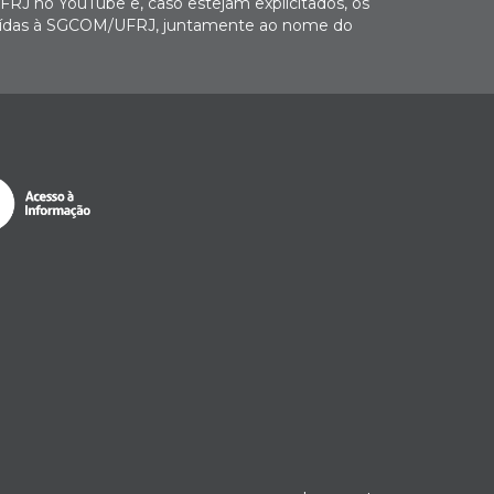
FRJ no YouTube e, caso estejam explicitados, os
buídas à SGCOM/UFRJ, juntamente ao nome do