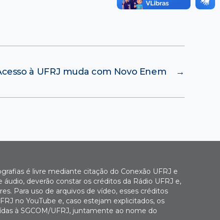
Acesso à UFRJ muda com Novo Enem
→
ografias é livre mediante citação do Conexão UFRJ e
e áudio, deverão constar os créditos da Rádio UFRJ e,
es. Para uso de arquivos de vídeo, esses créditos
FRJ no YouTube e, caso estejam explicitados, os
buídas à SGCOM/UFRJ, juntamente ao nome do