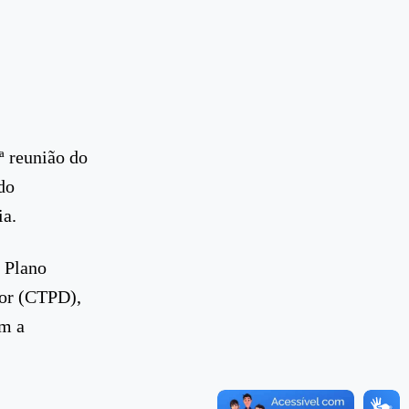
ª reunião do
do
ia.
o Plano
tor (CTPD),
ém a