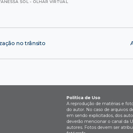
VANESSA SOL - OLHAR VIRTUAL
ação no trânsito
Política de Uso
A reprodução de matérias e fot
do autor. No caso de arquivos d
em sendo explicitados, dos autor
deverão mencionar o canal da U
autores. Fotos devem ser atri