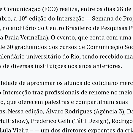
e Comunicação (ECO) realiza, entre os dias 28 d
ubro, a 10ª edição do Interseção — Semana de Pr
 no auditório do Centro Brasileiro de Pesquisas F
a Praia Vermelha). O evento, que conta com uma
e 30 graduandos dos cursos de Comunicação Soci
alendário universitário do Rio, tendo recebido ma
 de diversas instituições nos anos anteriores.
alidade de aproximar os alunos do cotidiano mer
o Interseção traz profissionais de renome no meio
io, que oferecem palestras e compartilham suas
as. Nessa edição, Álvaro Rodrigues (Agência 3), D
ultishow), Frederico Gelli (Tátil Design), Rodri
e Lula Vieira – — um dos diretores expoentes da cr