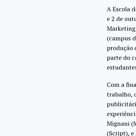
A Escola d
e 2 de out
Marketing,
(campus d
produção d
parte do c
estudantes
Com a fin
trabalho, 
publicitár
experiênci
Mignani (M
(Script), 