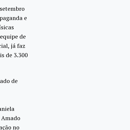
e setembro
opaganda e
ísicas
 equipe de
al, já faz
is de 3.300
cado de
aniela
go Amado
iação no