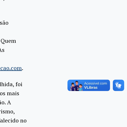
ssão
. Quem
As
ecao.com
.
hida, foi
os mais
ão. A
rismo,
falecido no