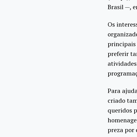
Brasil —, 
Os intere
organizado
principais
preferir t
atividades
programaçã
Para ajuda
criado ta
queridos p
homenagem
preza por 