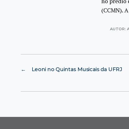
no prédio 
(CCMN). A 
AUTOR: 
←
Leoni no Quintas Musicais da UFRJ