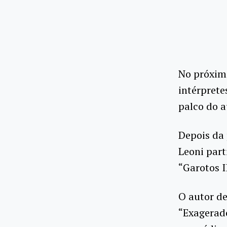
No próximo
intérprete
palco do a
Depois da 
Leoni part
“Garotos I
O autor de
“Exagerado