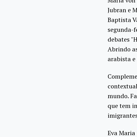
Maria von 
Jubran e M
Baptista 
segunda-f
debates "H
Abrindo as
arabista e
Complemen
contextual
mundo. Fa
que tem i
imigrantes
Eva Maria 