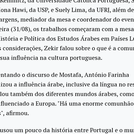
Keminitz, da Universidade Católica Portuguesa, 
ona Hawi, da USP, e Suely Lima, da UFRJ, além de
Vargens, mediador da mesa e coordenador do even
eira (31/08), os trabalhos começaram com a mesa
istória e Política dos Estudos Árabes em Países L
 considerações, Zekir falou sobre o que é a com
 sua influência na cultura portuguesa.
tando o discurso de Mostafa, António Farinha
izou a influência árabe, inclusive da língua no re
lou também dos diferentes mundos árabes, como 
nfluenciado a Europa. "Há uma enorme comunhão
", afirmou.
usou um pouco da história entre Portugal e o m