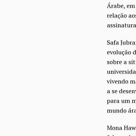
Árabe, em 
relação ao
assinatura
Safa Jubra
evolução 
sobre a si
universida
vivendo m
a se desen
para um m
mundo árab
Mona Hawi,