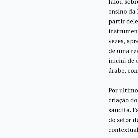
falou sobr
ensino da 
partir del
instrument
vezes, ap
de uma rea
inicial de
árabe, con
Por ultimo
criação do
saudita. F
do setor d
contextual