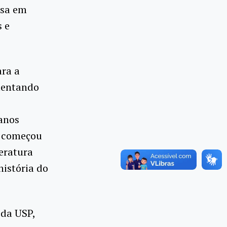
esa em
s e
ara a
mentando
 anos
o começou
teratura
istória do
 da USP,