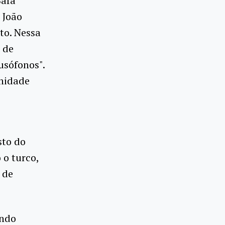
Safa
 João
to. Nessa
 de
usófonos".
unidade
sto do
o turco,
 de
undo