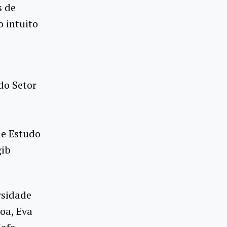
s de
 intuito
do Setor
de Estudo
gib
rsidade
oa, Eva