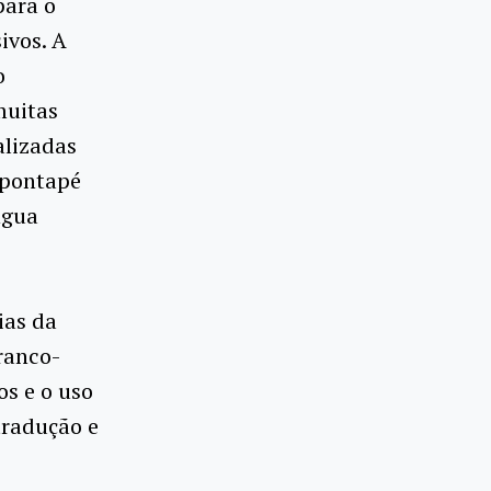
para o
ivos. A
o
muitas
alizadas
 pontapé
ngua
ias da
ranco-
os e o uso
tradução e