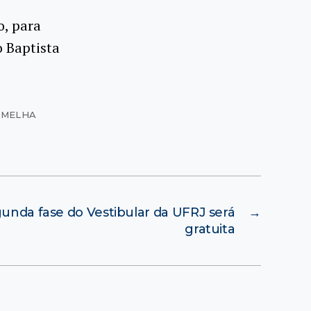
o, para
o Baptista
ERMELHA
gunda fase do Vestibular da UFRJ será
→
gratuita