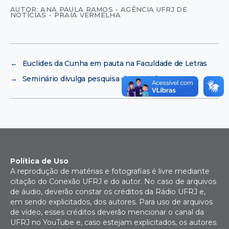
AUTOR: ANA PAULA RAMOS - AGÊNCIA UFRJ DE
NOTÍCIAS - PRAIA VERMELHA
←
Euclides da Cunha em pauta na Faculdade de Letras
→
Seminário divulga pesquisa de Nutrição
Política de Uso
A reprodução de matérias e fotografias é livre mediante
citação do Conexão UFRJ e do autor. No caso de arquivos
de áudio, deverão constar os créditos da Rádio UFRJ e,
em sendo explicitados, dos autores. Para uso de arquivos
de vídeo, esses créditos deverão mencionar o canal da
UFRJ no YouTube e, caso estejam explicitados, os autores.