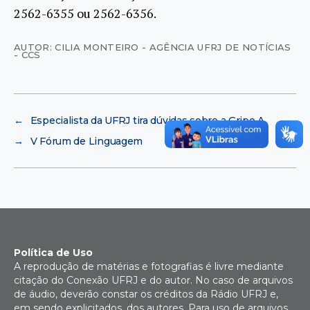
2562-6355 ou 2562-6356.
AUTOR: CILIA MONTEIRO - AGÊNCIA UFRJ DE NOTÍCIAS
- CCS
←
Especialista da UFRJ tira dúvidas sobre a Gripe A
→
V Fórum de Linguagem
Política de Uso
A reprodução de matérias e fotografias é livre mediante
citação do Conexão UFRJ e do autor. No caso de arquivos
de áudio, deverão constar os créditos da Rádio UFRJ e,
em sendo explicitados, dos autores. Para uso de arquivos