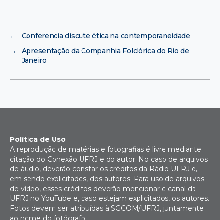
←
Conferencia discute ética na contemporaneidade
→
Apresentação da Companhia Folclórica do Rio de
Janeiro
Política de Uso
A reprodução de matérias e fotografias é livre mediante
citação do Conexão UFRJ e do autor. No caso de arquivos
de áudio, deverão constar os créditos da Rádio UFRJ e,
em sendo explicitados, dos autores. Para uso de arquivos
de vídeo, esses créditos deverão mencionar o canal da
UFRJ no YouTube e, caso estejam explicitados, os autores.
Fotos devem ser atribuídas à SGCOM/UFRJ, juntamente
ao nome do fotógrafo.