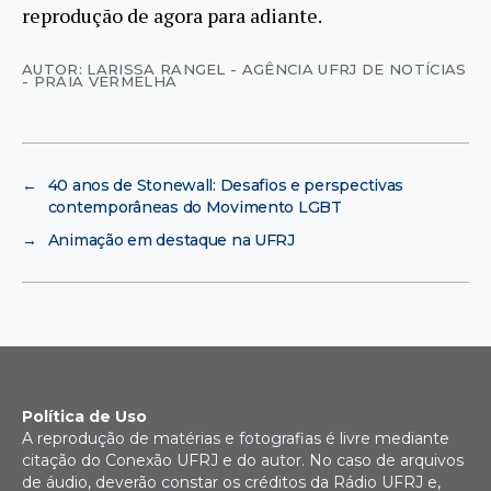
reprodução de agora para adiante.
AUTOR: LARISSA RANGEL - AGÊNCIA UFRJ DE NOTÍCIAS
- PRAIA VERMELHA
←
40 anos de Stonewall: Desafios e perspectivas
contemporâneas do Movimento LGBT
→
Animação em destaque na UFRJ
Política de Uso
A reprodução de matérias e fotografias é livre mediante
citação do Conexão UFRJ e do autor. No caso de arquivos
de áudio, deverão constar os créditos da Rádio UFRJ e,