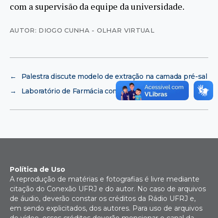
com a supervisão da equipe da universidade.
AUTOR: DIOGO CUNHA - OLHAR VIRTUAL
←
Palestra discute modelo de extração na camada pré-sal
→
Laboratório de Farmácia completa 15 anos
Política de Uso
A reprodução de matérias e fotografias é livre mediante
citação do Conexão UFRJ e do autor. No caso de arquivos
de áudio, deverão constar os créditos da Rádio UFRJ e,
em sendo explicitados, dos autores. Para uso de arquivos
de vídeo, esses créditos deverão mencionar o canal da