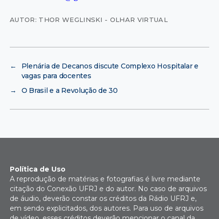
AUTOR: THOR WEGLINSKI - OLHAR VIRTUAL
←
Plenária de Decanos discute Complexo Hospitalar e
vagas para docentes
→
O Brasil e a Revolução de 30
Política de Uso
A reprodução de matérias e fotografias é livre mediante
citação do Conexão UFRJ e do autor. No caso de arquivos
de áudio, deverão constar os créditos da Rádio UFRJ e,
em sendo explicitados, dos autores. Para uso de arquivos
de vídeo, esses créditos deverão mencionar o canal da