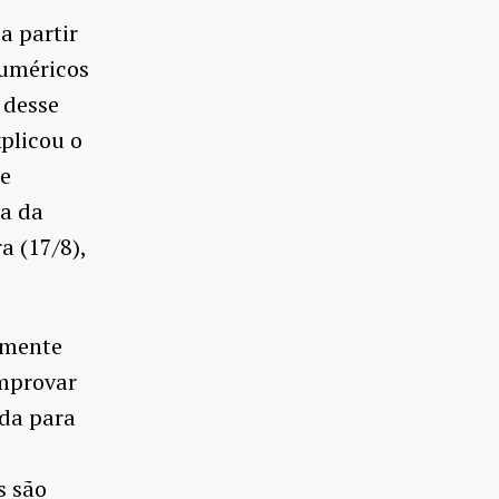
a partir
numéricos
 desse
plicou o
 e
ra da
a (17/8),
amente
mprovar
da para
s são