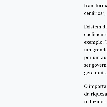
transform
cenários”,
Existem di
coeficient
exemplo. 
um grande 
por um au
ser govern
gera muita
O importan
da riqueza
reduzidos 