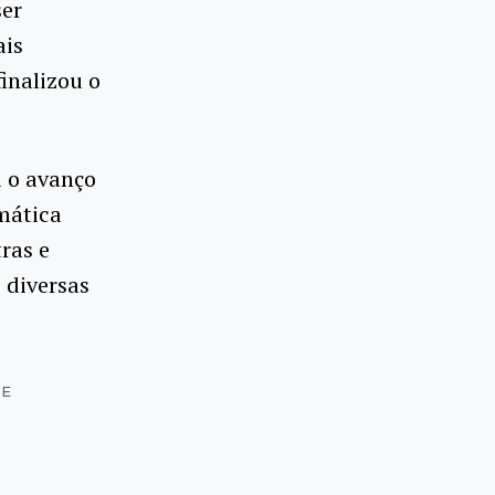
ser
ais
inalizou o
a o avanço
mática
tras e
 diversas
DE