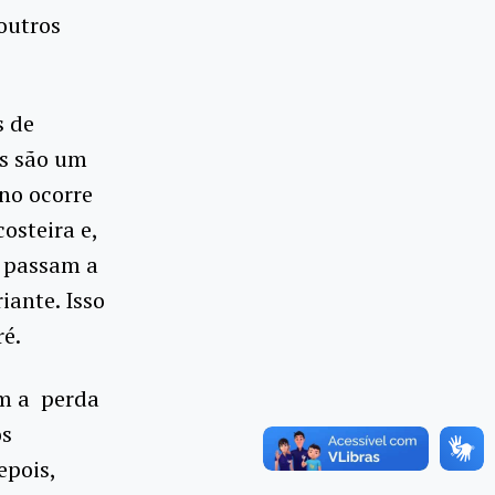
outros
s de
is são um
no ocorre
osteira e,
 passam a
iante. Isso
ré.
em a perda
os
epois,