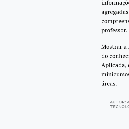
informaçõe
agregadas 
compreensí
professor.
Mostrar a 
do conhec
Aplicada, q
minicursos
áreas.
AUTOR: 
TECNOL