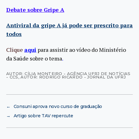
Debate sobre Gripe A
Antiviral da gripe A já pode ser prescrito para
todos
Clique
aqui
para assistir ao vídeo do Ministério
da Saúde sobre o tema
.
AUTOR: CÍLIA MONTEIRO - AGÊNCIA UFRJ DE NOTÍCIAS
- CCS
,
AUTOR: RODRIGO RICARDO - JORNAL DA UFRJ
←
Consuni aprova novo curso de graduação
→
Artigo sobre TAV repercute