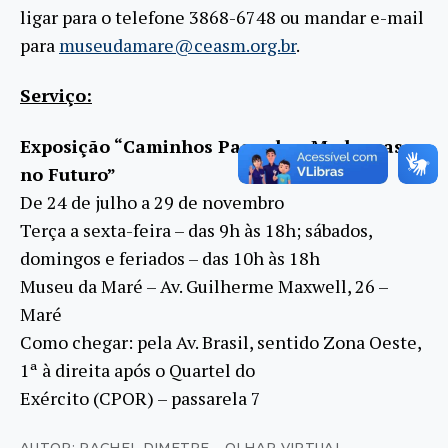
ligar para o telefone 3868-6748 ou mandar e-mail
para
museudamare@ceasm.org.br
.
Serviço:
Exposição “Caminhos Passados, Mudanças
no Futuro”
De 24 de julho a 29 de novembro
Terça a sexta-feira – das 9h às 18h; sábados,
domingos e feriados – das 10h às 18h
Museu da Maré – Av. Guilherme Maxwell, 26 –
Maré
Como chegar: pela Av. Brasil, sentido Zona Oeste,
1ª à direita após o Quartel do
Exército (CPOR) – passarela 7
AUTOR: RACHEL DIMETRE - OLHAR VIRTUAL