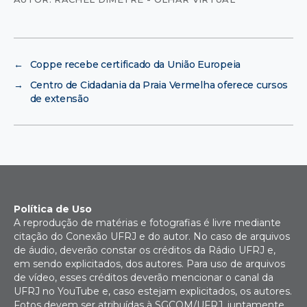
←
Coppe recebe certificado da União Europeia
→
Centro de Cidadania da Praia Vermelha oferece cursos
de extensão
Política de Uso
A reprodução de matérias e fotografias é livre mediante
citação do Conexão UFRJ e do autor. No caso de arquivos
de áudio, deverão constar os créditos da Rádio UFRJ e,
em sendo explicitados, dos autores. Para uso de arquivos
de vídeo, esses créditos deverão mencionar o canal da
UFRJ no YouTube e, caso estejam explicitados, os autores.
Fotos devem ser atribuídas à SGCOM/UFRJ, juntamente