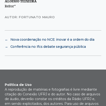
ALOISIO TEIXEIRA
Reitor”
AUTOR: FORTUNATO MAURO
←
Nova coordenação no NCE: inovar é a ordem do dia
→
Conferência no Ifcs debate segurança pública
Política de Uso
A reprodução de matérias e fotografias é livre mediante
citação do Conexão UFRJ e do autor. No caso de arquivos
de áudio, deverão constar os créditos da Rádio UFRJ e,
em sendo explicitados, dos autores. Para uso de arquivos