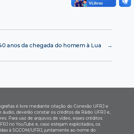
40 anos da chegada do homem à Lua
→
ografias é livre mediante citação do Conexão UFRJ e
e áudio, deverão constar os créditos da Rádio UFRJ e,
es. Para uso de arquivos de vídeo, esses créditos
FRJ no YouTube e, caso estejam explicitados, os
buídas à SGCOM/UFRJ, juntamente ao nome do