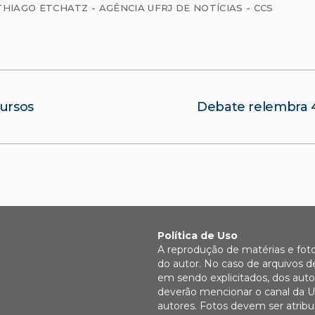
THIAGO ETCHATZ - AGÊNCIA UFRJ DE NOTÍCIAS - CCS
cursos
Debate relembra 
Política de Uso
A reprodução de matérias e fot
do autor. No caso de arquivos d
em sendo explicitados, dos autor
deverão mencionar o canal da U
autores. Fotos devem ser atri