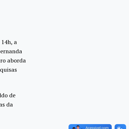
 14h, a
 Fernanda
tro aborda
squisas
ldo de
as da