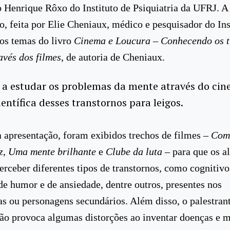
o Henrique Rôxo do Instituto de Psiquiatria da UFRJ. A
o, feita por Elie Cheniaux, médico e pesquisador do Ins
os temas do livro
Cinema e Loucura – Conhecendo os t
avés dos filmes
, de autoria de Cheniaux.
 a estudar os problemas da mente através do cine
entífica desses transtornos para leigos.
 apresentação, foram exibidos trechos de filmes –
Como
z
,
Uma mente brilhante
e
Clube da luta
– para que os a
rceber diferentes tipos de transtornos, como cognitivo
 de humor e de ansiedade, dentre outros, presentes nos
as ou personagens secundários. Além disso, o palestran
ão provoca algumas distorções ao inventar doenças e m