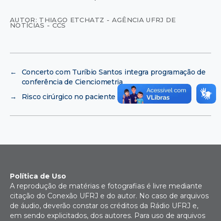
AUTOR: THIAGO ETCHATZ - AGÊNCIA UFRJ DE
NOTÍCIAS - CCS
←
Concerto com Turíbio Santos integra programação de
conferência de Cienciometria
→
Risco cirúrgico no paciente com angina
Política de Uso
A reprodução de matérias e fotografias é livre mediante
citação do Conexão UFRJ e do autor. No caso de arquivos
de áudio, deverão constar os créditos da Rádio UFRJ e,
em sendo explicitados, dos autores. Para uso de arquivos