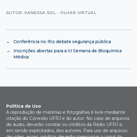
AUTOR: VANESSA SOL - OLHAR VIRTUAL
←
Conferência no Ifcs debate segurança pública
→
Inscrições abertas para a III Semana de Bioquímica
Médica
Política de Uso
A reprodução de matérias e fotografias é livre mediante
citação do Conexão UFRJ e do autor. No caso de arquivos
de áudio, deverão constar os créditos da Rádio UFRJ e,
em sendo explicitados, dos autores. Para uso de arquivos
de vídeo, esses créditos deverão mencionar o canal da