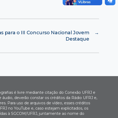
as para o III Concurso Nacional Jovem
→
Destaque
ografias é livre mediante citação do Conexão UFRJ e
e áudio, deverão constar os créditos da Rádio UFRJ e,
es. Para uso de arquivos de vídeo, esses créditos
FRJ no YouTube e, caso estejam explicitados, os
buídas à SGCOM/UFRJ, juntamente ao nome do