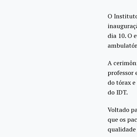
O Institut
inauguraçã
dia 10. O 
ambulatór
A cerimôn
professor 
do tórax e
do IDT.
Voltado pa
que os pa
qualidade 