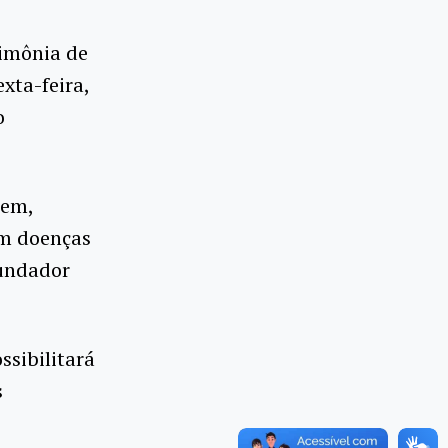
rimônia de
xta-feira,
o
lem,
em doenças
fundador
ssibilitará
s