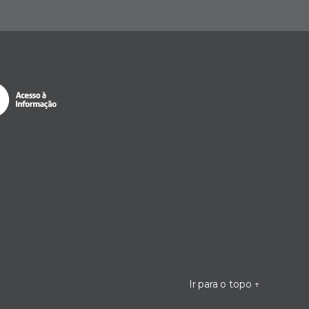
Ir para o topo
↑