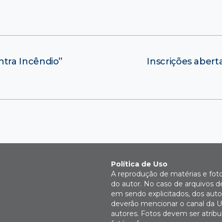
tra Incêndio”
Inscrições abert
Política de Uso
A reprodução de matérias e fot
do autor. No caso de arquivos d
em sendo explicitados, dos autor
deverão mencionar o canal da U
autores. Fotos devem ser atri