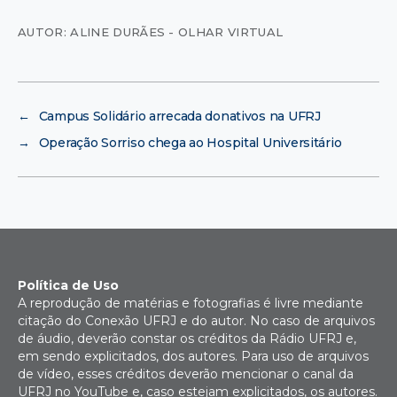
AUTOR: ALINE DURÃES - OLHAR VIRTUAL
←
Campus Solidário arrecada donativos na UFRJ
→
Operação Sorriso chega ao Hospital Universitário
Política de Uso
A reprodução de matérias e fotografias é livre mediante
citação do Conexão UFRJ e do autor. No caso de arquivos
de áudio, deverão constar os créditos da Rádio UFRJ e,
em sendo explicitados, dos autores. Para uso de arquivos
de vídeo, esses créditos deverão mencionar o canal da
UFRJ no YouTube e, caso estejam explicitados, os autores.