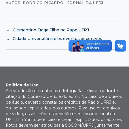
AUTOR: RODRIGO RICARDO - JORNAL DA UFRJ
←
Clementino Fraga Filho no Papo UFRJ
→
Cidade Universitária e os eventos esportivos
Política de Uso
A reprodução de matérias e fotografias é livre mediante
citação do Conexão UFRJ e do autor. No caso de arquivos
de áudio, deverão constar os créditos da Rádio UFRJ e,
em sendo explicitados, dos autores. Para uso de arquivos
de vídeo, esses créditos deverão mencionar o canal da
UFRJ no YouTube e, caso estejam explicitados, os autores.
Fotos devem ser atribuídas à SGCOM/UFRJ, juntamente