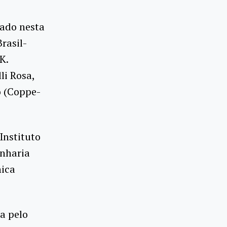
dado nesta
rasil-
K.
li Rosa,
o (Coppe-
Instituto
enharia
nica
a pelo