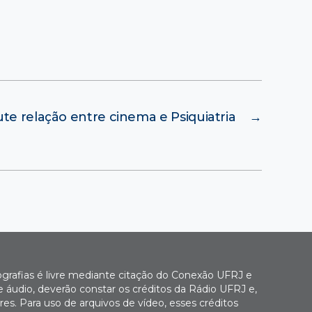
ute relação entre cinema e Psiquiatria
→
ografias é livre mediante citação do Conexão UFRJ e
e áudio, deverão constar os créditos da Rádio UFRJ e,
es. Para uso de arquivos de vídeo, esses créditos