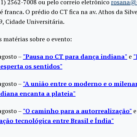
21) 2562-7008 ou pelo correio eletrônico
rosana@c
é franca. O prédio do CT fica na av. Athos da Silv
, Cidade Universitária.
s matérias sobre o evento:
agosto –
"Pausa no CT para dança indiana"
e
"
esperta os sentidos"
agosto –
"A união entre o moderno e o milena
diana encanta a plateia"
agosto –
"O caminho para a autorrealização"
e
ção tecnológica entre Brasil e Índia"