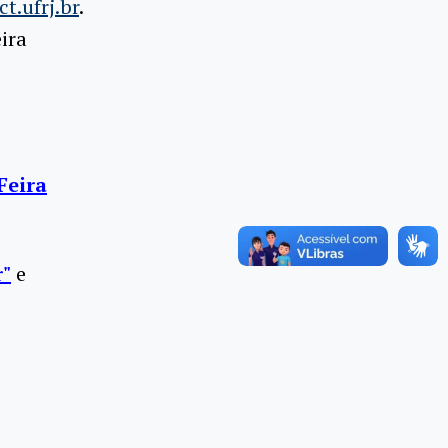
t.ufrj.br
.
eira
Feira
r"
e