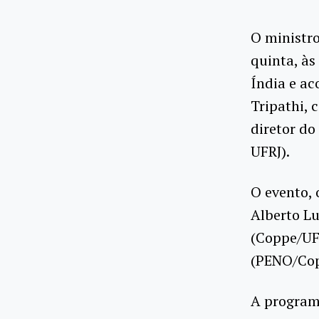
O ministro
quinta, às
Índia e ac
Tripathi, 
diretor do
UFRJ).
O evento, 
Alberto L
(Coppe/UF
(PENO/Copp
A program