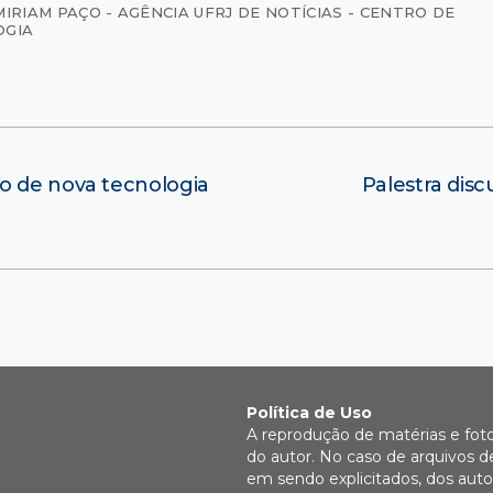
MIRIAM PAÇO - AGÊNCIA UFRJ DE NOTÍCIAS - CENTRO DE
OGIA
o de nova tecnologia
Palestra disc
Política de Uso
A reprodução de matérias e fot
do autor. No caso de arquivos d
em sendo explicitados, dos autor