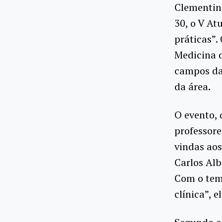
Clementino
30, o V A
práticas”.
Medicina d
campos da
da área.
O evento, 
professore
vindas aos
Carlos Alb
Com o tem
clínica”, 