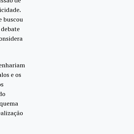
ussão de
icidade.
 e buscou
o debate
considera
esenhariam
los e os
os
do
esquema
alização