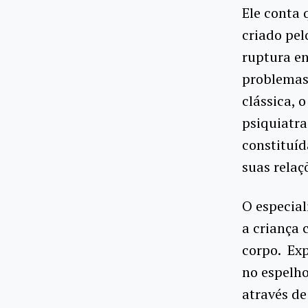
Ele conta 
criado pe
ruptura e
problemas 
clássica, 
psiquiatra
constituíd
suas relaç
O especial
a criança 
corpo. Exp
no espelho
através de