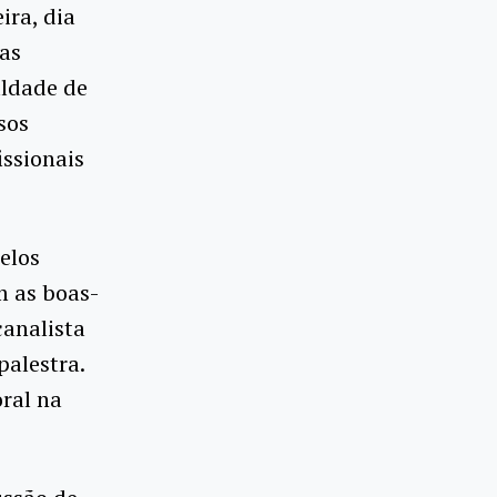
ira, dia
as
uldade de
sos
ssionais
elos
m as boas-
canalista
palestra.
ral na