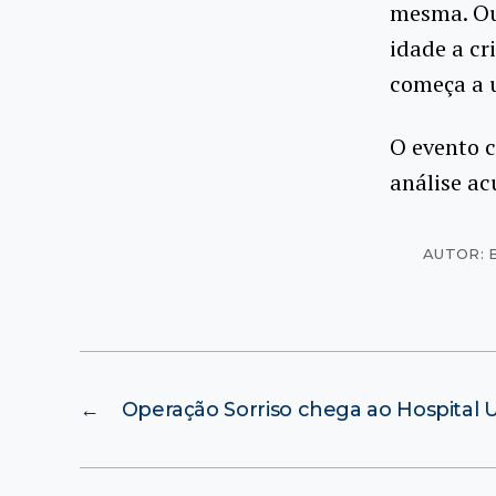
mesma. Out
idade a cr
começa a u
O evento 
análise ac
AUTOR: 
←
Operação Sorriso chega ao Hospital U