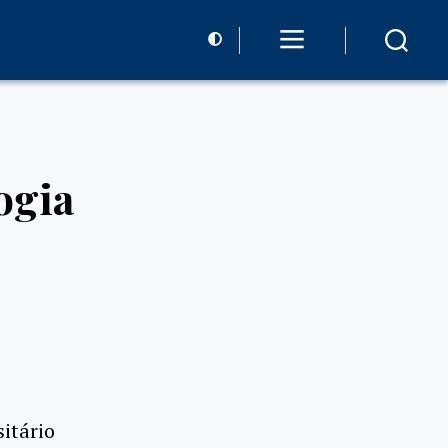
ogia
itário