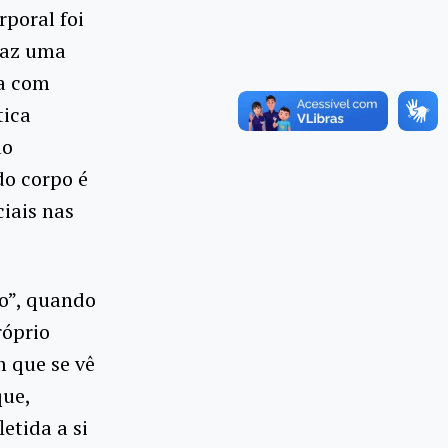
rporal foi
faz uma
a com
tica
lo
do corpo é
ciais nas
ho”, quando
róprio
m que se vê
que,
etida a si