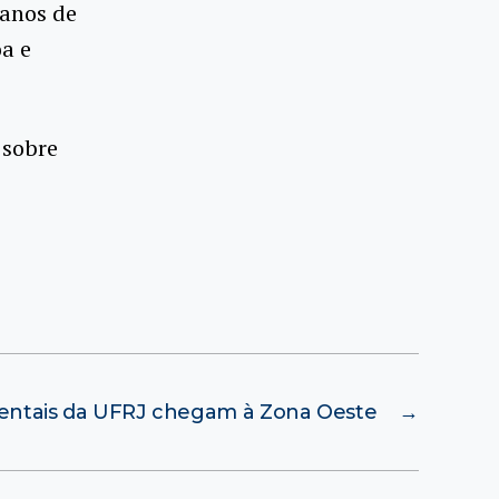
 anos de
oa e
 sobre
ientais da UFRJ chegam à Zona Oeste
→