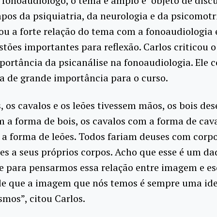
fonoaudiólogo, o tema é amplo e objeto de disc
pos da psiquiatria, da neurologia e da psicomotr
tou a forte relação do tema com a fonoaudiologia
stões importantes para reflexão. Carlos criticou 
portância da psicanálise na fonoaudiologia. Ele 
na de grande importância para o curso.
s, os cavalos e os leões tivessem mãos, os bois d
 a forma de bois, os cavalos com a forma de cava
a forma de leões. Todos fariam deuses com corp
s a seus próprios corpos. Acho que esse é um da
e para pensarmos essa relação entre imagem e 
 de que a imagem que nós temos é sempre uma ide
mos”, citou Carlos.