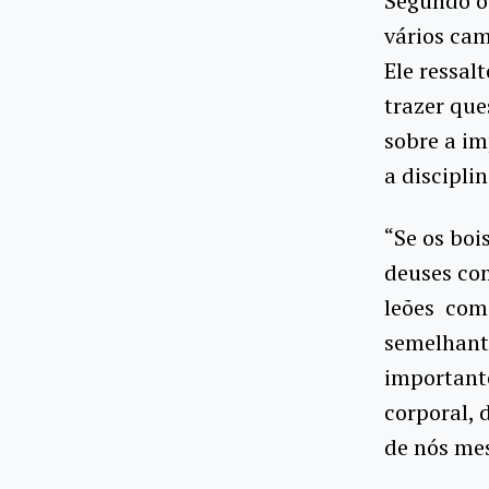
Segundo o 
vários cam
Ele ressal
trazer que
sobre a im
a discipli
“Se os boi
deuses com
leões com 
semelhante
important
corporal,
de nós mes