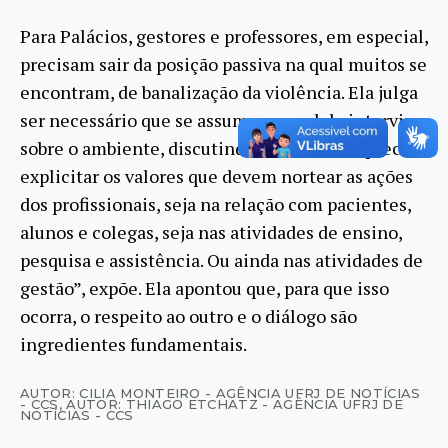
Para Palácios, gestores e professores, em especial,
precisam sair da posição passiva na qual muitos se
encontram, de banalização da violência. Ela julga
ser necessário que se assuma o papel de intervir
sobre o ambiente, discutindo o assunto. “É preciso
explicitar os valores que devem nortear as ações
dos profissionais, seja na relação com pacientes,
alunos e colegas, seja nas atividades de ensino,
pesquisa e assistência. Ou ainda nas atividades de
gestão”, expõe. Ela apontou que, para que isso
ocorra, o respeito ao outro e o diálogo são
ingredientes fundamentais.
AUTOR: CILIA MONTEIRO - AGÊNCIA UFRJ DE NOTÍCIAS
- CCS
,
AUTOR: THIAGO ETCHATZ - AGÊNCIA UFRJ DE
NOTÍCIAS - CCS