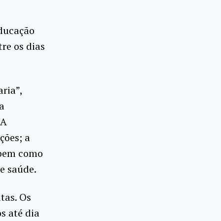
Educação
re os dias
ria”,
a
 A
ções; a
 bem como
de saúde.
itas. Os
s até dia