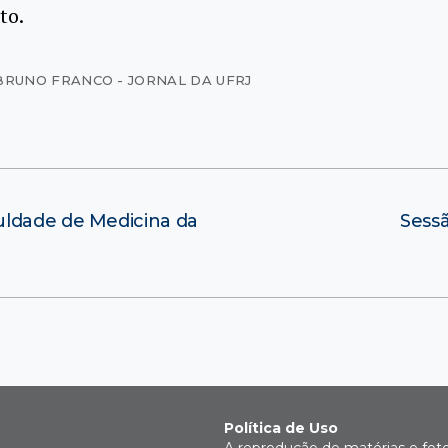
to.
BRUNO FRANCO - JORNAL DA UFRJ
uldade de Medicina da
Sessã
Política de Uso
A reprodução de matérias e fot