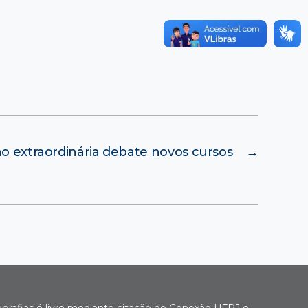
o extraordinária debate novos cursos
→
ografias é livre mediante citação do Conexão UFRJ e