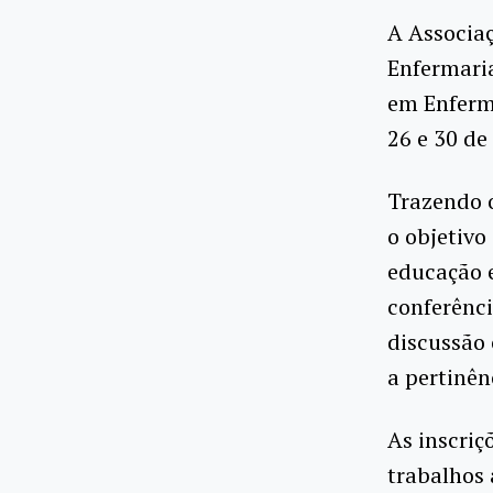
A Associa
Enfermaria
em Enferm
26 e 30 de
Trazendo 
o objetivo
educação e
conferênc
discussão
a pertinên
As inscriç
trabalhos 