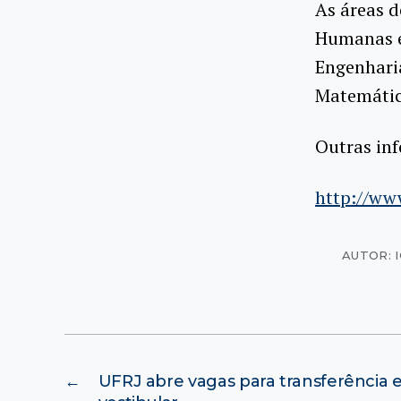
As áreas d
Humanas e 
Engenharia
Matemática
Outras inf
http://ww
AUTOR: 
←
UFRJ abre vagas para transferência 