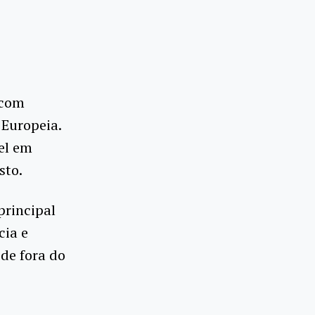
 com
 Europeia.
vel em
sto.
principal
cia e
de fora do