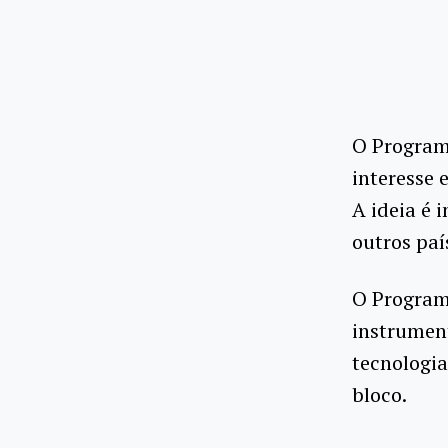
O Program
interesse 
A ideia é 
outros paí
O Programa
instrument
tecnologi
bloco.