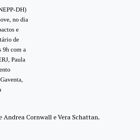
 (NEPP-DH)
ove, no dia
pactos e
tário de
s 9h com a
ERJ, Paula
ento
 Gaventa,
a
de Andrea Cornwall e Vera Schattan.