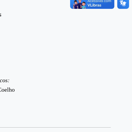
s
cos:
Coelho