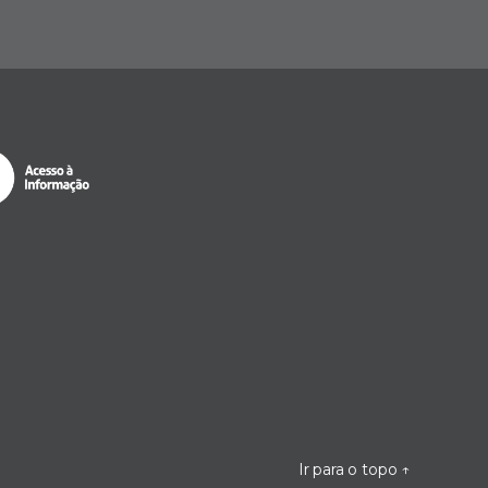
Ir para o topo
↑