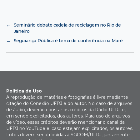
←
Seminário debate cadeia de reciclagem no Rio de
Janeiro
→
Segurança Pública é tema de conferência na Maré
Política de Uso
A reprodução de matérias e fotografias é livre mediante
citação do Conexão UFRJ e do autor. No caso de arquivos
de áudio, deverão constar os créditos da Rádio UFRJ e,
em sendo explicitados, dos autores. Para uso de arquivos
de vídeo, esses créditos deverão mencionar o canal da
UFRJ no YouTube e, caso estejam explicitados, os autores.
Fotos devem ser atribuídas à SGCOM/UFRJ, juntamente