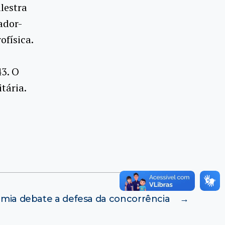
alestra
ador-
ofísica.
43. O
tária.
omia debate a defesa da concorrência
→