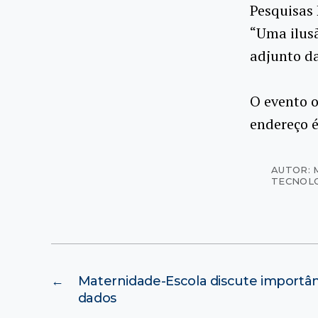
Pesquisas 
“Uma ilusã
adjunto da
O evento o
endereço é
AUTOR: 
TECNOL
←
Maternidade-Escola discute importâ
dados