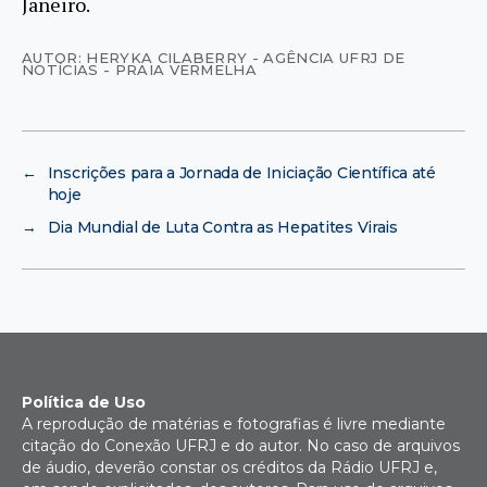
Janeiro.
AUTOR: HERYKA CILABERRY - AGÊNCIA UFRJ DE
NOTÍCIAS - PRAIA VERMELHA
←
Inscrições para a Jornada de Iniciação Científica até
hoje
→
Dia Mundial de Luta Contra as Hepatites Virais
Política de Uso
A reprodução de matérias e fotografias é livre mediante
citação do Conexão UFRJ e do autor. No caso de arquivos
de áudio, deverão constar os créditos da Rádio UFRJ e,