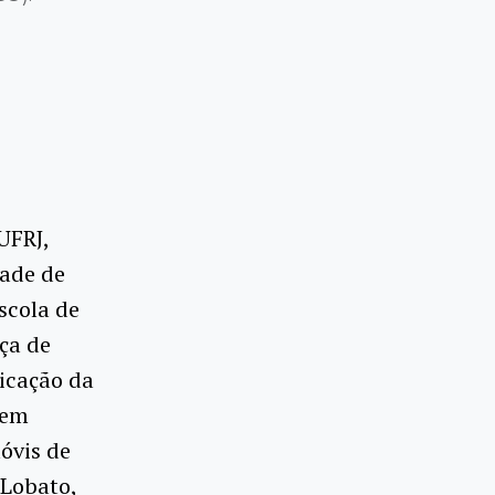
UFRJ,
dade de
scola de
ça de
nicação da
 em
óvis de
a Lobato,