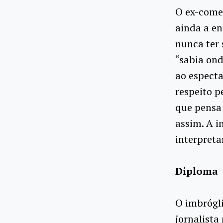
O ex-comen
ainda a en
nunca ter 
“sabia ond
ao especta
respeito p
que pensa 
assim. A i
interpreta
Diploma
O imbrógli
jornalista