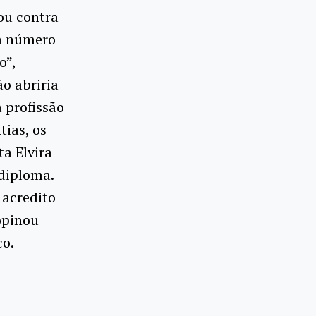
ou contra
um número
o”,
ão abriria
 profissão
tias, os
ta Elvira
diploma.
 acredito
opinou
co.