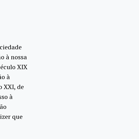
ociedade
o à nossa
século XIX
ão à
 XXI, de
sso à
não
izer que