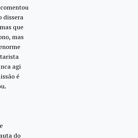
 comentou
o dissera
 mas que
dono, mas
m enorme
tarista
unca agi
issão é
ou.
e
pauta do