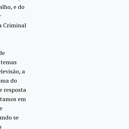
lho, e do
r
a Criminal
de
 temas
levisão, a
loma do
de resposta
estamos em
e
ando se
o