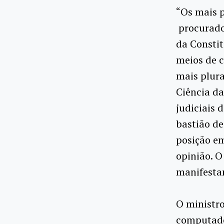
“Os mais p
procurador
da Constit
meios de 
mais plura
Ciência da
judiciais 
bastião de
posição em
opinião. O
manifesta
O ministro
computado