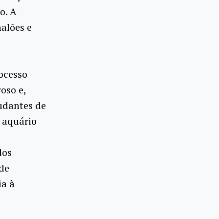
o. A
nalões e
ocesso
oso e,
tudantes de
 aquário
dos
 de
ia à