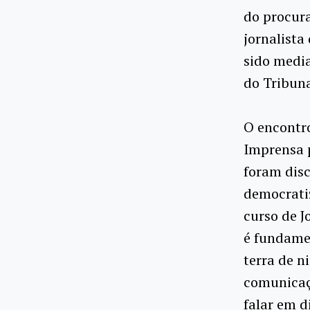
do procura
jornalista
sido medi
do Tribuna
O encontro
Imprensa 
foram disc
democrati
curso de J
é fundame
terra de n
comunicaçã
falar em d