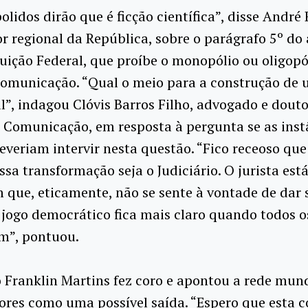
olidos dirão que é ficção científica”, disse André
 regional da República, sobre o parágrafo 5º do 
uição Federal, que proíbe o monopólio ou oligopó
comunicação. “Qual o meio para a construção de
l”, indagou Clóvis Barros Filho, advogado e dout
 Comunicação, em resposta à pergunta se as inst
deveriam intervir nesta questão. “Fico receoso qu
ssa transformação seja o Judiciário. O jurista es
 que, eticamente, não se sente à vontade de dar 
 jogo democrático fica mais claro quando todos o
m”, pontuou.
 Franklin Martins fez coro e apontou a rede mund
res como uma possível saída. “Espero que esta c