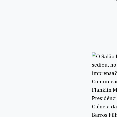
O Salão 
sediou, no
imprensa?
Comunicaç
Flanklin M
Presidênci
Ciência da
Barros Fil