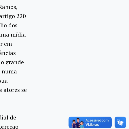
 Ramos,
artigo 220
lio dos
 uma mídia
or em
âncias
e o grande
tá numa
sua
s atores se
ial de
orreção