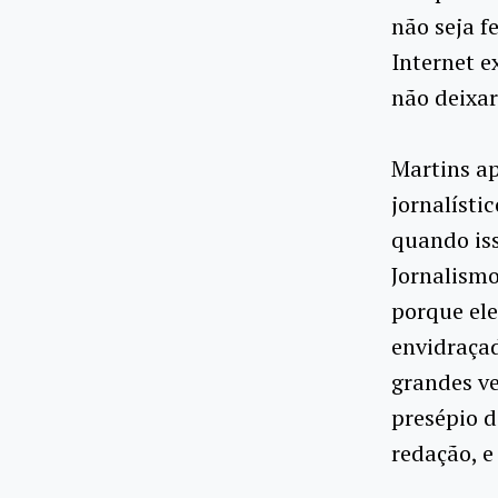
não seja f
Internet e
não deixar
Martins a
jornalísti
quando iss
Jornalism
porque ele
envidraçad
grandes ve
presépio d
redação, e