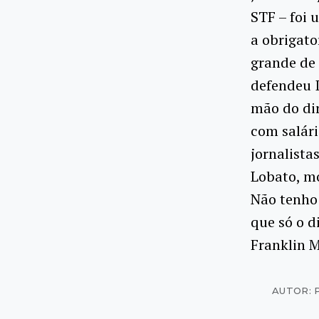
STF – foi 
a obrigat
grande de 
defendeu I
mão do dir
com salári
jornalistas
Lobato, m
Não tenho 
que só o d
Franklin M
AUTOR: 