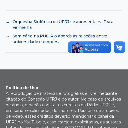
←
Orquestra Sinfônica da UFRJ se apresenta na Praia
Vermelha
→
Seminário na PUC-Rio aborda as relações entre
universidade e empresa
Política de Uso
A reprodução de matérias e fotografias é livre mediante
citação do Conexão UFRJ e do autor. No caso de arquivos
de áudio, deverão constar os créditos da Rádio UFRJ e,
em sendo explicitados, dos autores. Para uso de arquivos
de vídeo, esses créditos deverão mencionar o canal da
UFRJ no YouTube e, caso estejam explicitados, os autores.
Fotos devem ser atribuídas à SGCOM/UFRJ, juntamente