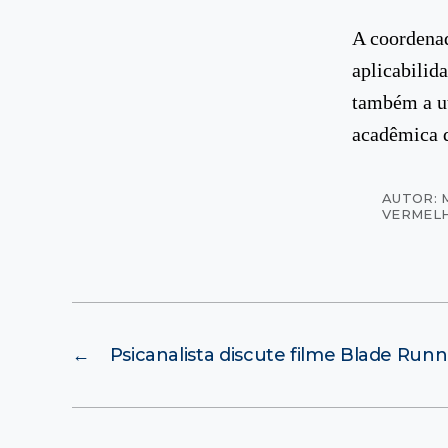
A coordenad
aplicabilid
também a ut
acadêmica 
AUTOR: 
VERMEL
←
Psicanalista discute filme Blade Runn