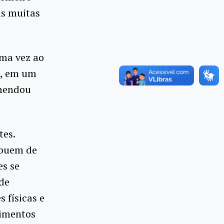
is muitas
uma vez ao
s, em um
omendou
tes.
ibuem de
es se
de
 físicas e
limentos