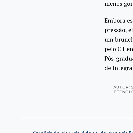
menos gord
Embora est
pressão, e
um brunch 
pelo CT e
Pós-gradua
de Integr
AUTOR: 
TECNOL