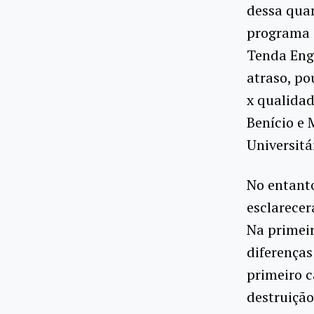
dessa quar
programa d
Tenda Eng
atraso, po
x qualidad
Benício e 
Universitá
No entanto
esclarecer
Na primeir
diferenças
primeiro 
destruição