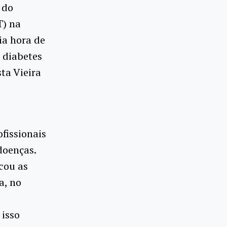
 do
T) na
a hora de
e diabetes
ta Vieira
fissionais
doenças.
cou as
a, no
 isso