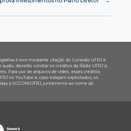
prova investimentos no Plano Diretor
→
ografias é livre mediante citação do Conexão UFRJ e
e áudio, deverão constar os créditos da Rádio UFRJ e,
es. Para uso de arquivos de vídeo, esses créditos
FRJ no YouTube e, caso estejam explicitados, os
buídas à SGCOM/UFRJ, juntamente ao nome do