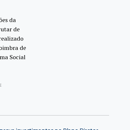
ões da
rutar de
realizado
Coimbra de
ama Social
E