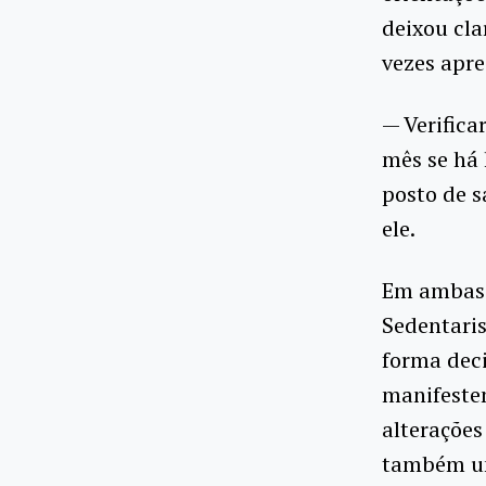
deixou cla
vezes apr
— Verifica
mês se há 
posto de 
ele.
Em ambas a
Sedentari
forma deci
manifestem
alterações
também um