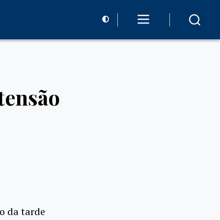
rtensão
io da tarde