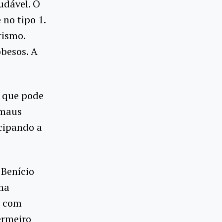
udável. O
 no tipo 1.
rismo.
besos. A
a que pode
 maus
ecipando a
 Benício
ma
s com
ermeiro