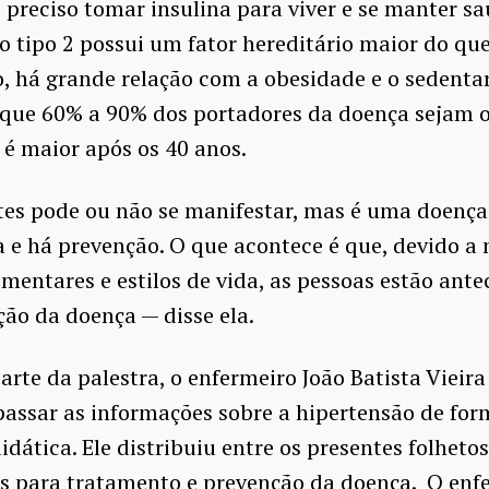
 preciso tomar insulina para viver e se manter sa
o tipo 2 possui um fator hereditário maior do que
, há grande relação com a obesidade e o sedenta
 que 60% a 90% dos portadores da doença sejam o
 é maior após os 40 anos.
tes pode ou não se manifestar, mas é uma doenç
a e há prevenção. O que acontece é que, devido a
imentares e estilos de vida, as pessoas estão ant
ão da doença — disse ela.
arte da palestra, o enfermeiro João Batista Vieira
assar as informações sobre a hipertensão de for
idática. Ele distribuiu entre os presentes folheto
es para tratamento e prevenção da doença. O enf