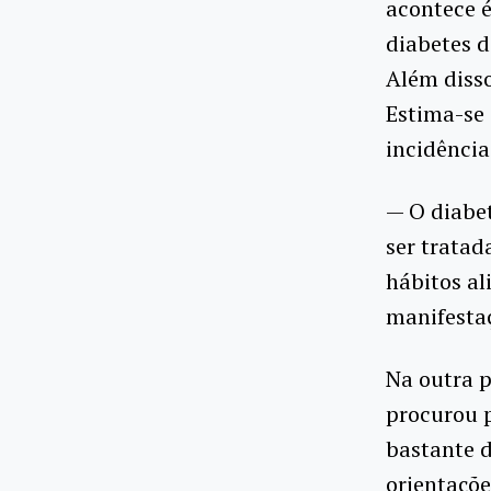
acontece é
diabetes d
Além disso
Estima-se
incidência
— O diabe
ser tratad
hábitos al
manifestaç
Na outra p
procurou p
bastante d
orientaçõ