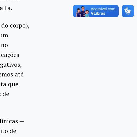
alta.
 do corpo),
 um
 no
icações
gativos,
demos até
nta que
s de
línicas —
ito de