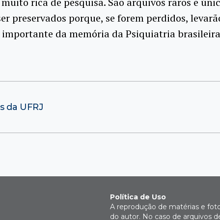
muito rica de pesquisa. São arquivos raros e úni
er preservados porque, se forem perdidos, levarã
importante da memória da Psiquiatria brasileira”,
os da UFRJ
Política de Uso
A reprodução de matérias e fot
do autor. No caso de arquivos d