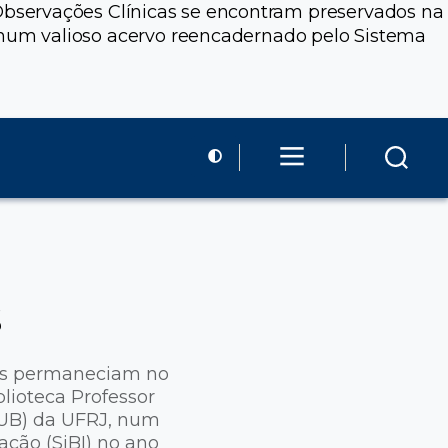
Observações Clínicas se encontram preservados na
RJ, num valioso acervo reencadernado pelo Sistema
s
tes permaneciam no
lioteca Professor
(IPUB) da UFRJ, num
ação (SiBI) no ano