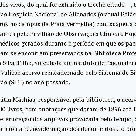
dos vivos, do qual foi extraído o trecho citado —,
o Hospício Nacional de Alienados (o atual Palác
rio, no campus da Praia Vermelha) com suspeita 
ntes pelo Pavilhão de Observações Clínicas. Hoje
médicos gerados durante o período em que os paci
am se encontram preservados na Biblioteca Profe
a Silva Filho, vinculada ao Instituto de Psiquiatri
valioso acervo reencadernado pelo Sistema de Bi
ão (SiBI) no ano passado.
tia Mathias, responsável pela biblioteca, o ace
00 livros, com anotações que datam de 1896 até 
eterioração dos arquivos provocada pelo tempo, 
iniciou a reencadernação dos documentos e o proj