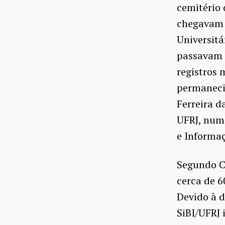
cemitério 
chegavam a
Universitá
passavam a
registros 
permaneci
Ferreira d
UFRJ, num 
e Informaç
Segundo Cá
cerca de 6
Devido à d
SiBI/UFRJ 