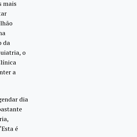
s mais
tar
ilhão
na
o da
uiatria, o
línica
nter a
gendar dia
bastante
ia,
“Esta é