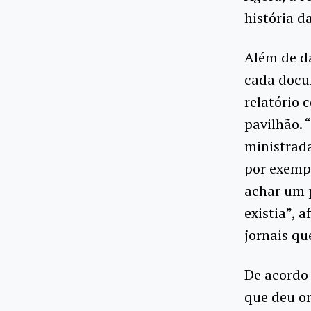
história d
Além de da
cada docu
relatório 
pavilhão.
ministrada
por exempl
achar um 
existia”, 
jornais qu
De acordo 
que deu or