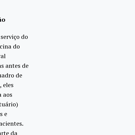
ão
serviço do
cina do
ral
as antes de
quadro de
 eles
a aos
tuário)
s e
acientes.
arte da