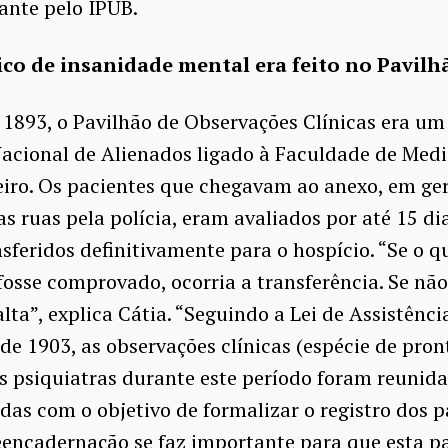
ante pelo IPUB.
co de insanidade mental era feito no Pavilh
1893, o Pavilhão de Observações Clínicas era um 
acional de Alienados ligado à Faculdade de Medi
eiro. Os pacientes que chegavam ao anexo, em ge
as ruas pela polícia, eram avaliados por até 15 di
sferidos definitivamente para o hospício. “Se o 
fosse comprovado, ocorria a transferência. Se não,
lta”, explica Cátia. “Seguindo a Lei de Assistênci
de 1903, as observações clínicas (espécie de pron
os psiquiatras durante este período foram reunida
as com o objetivo de formalizar o registro dos p
eencadernação se faz importante para que esta p