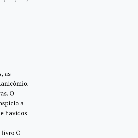
, as
manicômio.
as. O
ospício a
s e havidos
e
 livro O