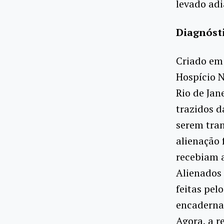
levado adi
Diagnósti
Criado em 
Hospício N
Rio de Jan
trazidos d
serem tran
alienação 
recebiam a
Alienados 
feitas pel
encadernad
Agora, a r