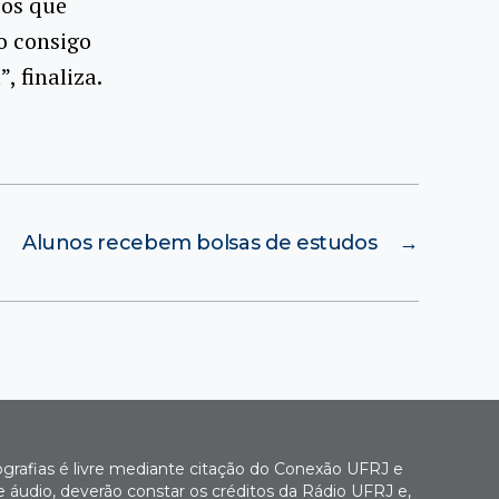
cos que
o consigo
 finaliza.
Alunos recebem bolsas de estudos
→
ografias é livre mediante citação do Conexão UFRJ e
e áudio, deverão constar os créditos da Rádio UFRJ e,