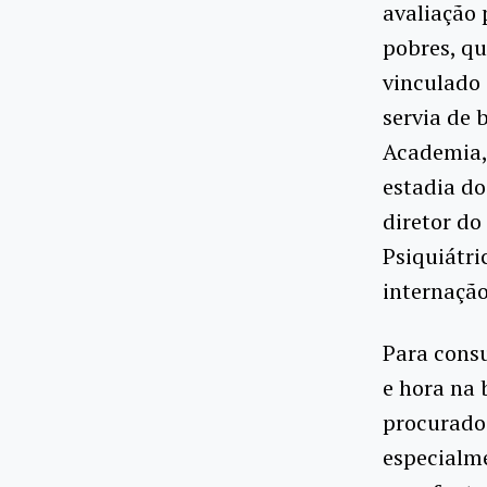
avaliação 
pobres, qu
vinculado 
servia de 
Academia,
estadia do
diretor do
Psiquiátri
internação
Para consu
e hora na 
procurado 
especialme