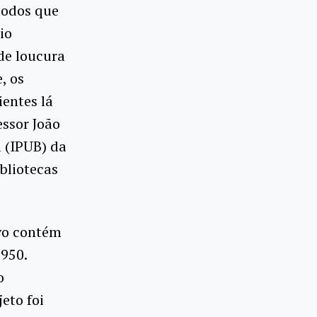
 todos que
io
de loucura
, os
entes lá
ssor João
a (IPUB) da
bliotecas
rvo contém
1950.
o
eto foi