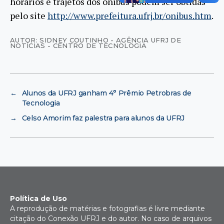
horários e trajetos dos ônibus podem ser obtidas
pelo site
http://www.prefeitura.ufrj.br/onibus.htm
.
AUTOR: SIDNEY COUTINHO - AGÊNCIA UFRJ DE
NOTÍCIAS - CENTRO DE TECNOLOGIA
←
Alunos da UFRJ ganham 4° Prêmio Petrobras de
Tecnologia
→
Celso Amorim faz palestra para alunos da UFRJ
Política de Uso
A reprodução de matérias e fotografias é livre mediante
citação do Conexão UFRJ e do autor. No caso de arquivos