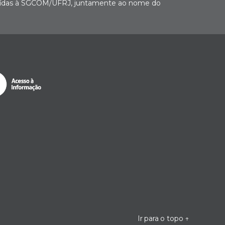
buídas à SGCOM/UFRJ, juntamente ao nome do
Ir para o topo
↑