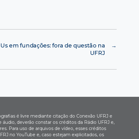
Us em fundações: fora de questão na
→
UFRJ
ografias é livre mediante citação do Conexão UFRJ e
e áudio, deverão constar os créditos da Rádio UFRJ e,
es. Para uso de arquivos de vídeo, esses créditos
FRJ no YouTube e, caso estejam explicitados, os