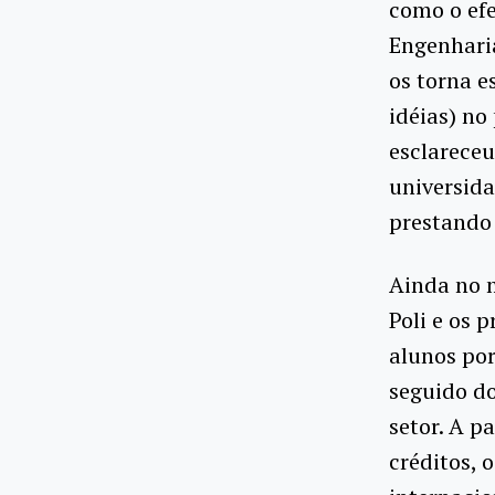
como o efe
Engenharia
os torna e
idéias) no
esclareceu
universida
prestando 
Ainda no 
Poli e os 
alunos por
seguido do
setor. A p
créditos, 