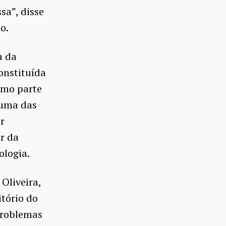
sa”, disse
o.
a da
onstituída
omo parte
 uma das
r
r da
ologia.
 Oliveira,
itório do
 problemas