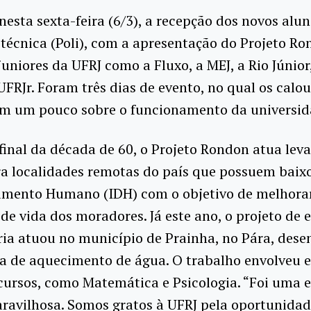
esta sexta-feira (6/3), a recepção dos novos alu
itécnica (Poli), com a apresentação do Projeto Ro
uniores da UFRJ como a Fluxo, a MEJ, a Rio Júnior,
 UFRJr. Foram três dias de evento, no qual os calo
m um pouco sobre o funcionamento da universid
final da década de 60, o Projeto Rondon atua lev
a localidades remotas do país que possuem baixo
imento Humano (IDH) com o objetivo de melhora
de vida dos moradores. Já este ano, o projeto de 
ria atuou no município de Prainha, no Pára, des
a de aquecimento de água. O trabalho envolveu 
cursos, como Matemática e Psicologia. “Foi uma 
ravilhosa. Somos gratos à UFRJ pela oportunidad