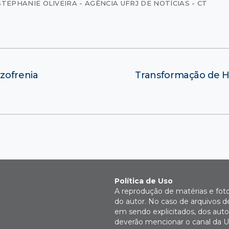
STEPHANIE OLIVEIRA - AGÊNCIA UFRJ DE NOTÍCIAS - CT
zofrenia
Transformação de H
Política de Uso
A reprodução de matérias e fot
do autor. No caso de arquivos d
em sendo explicitados, dos autor
deverão mencionar o canal da U