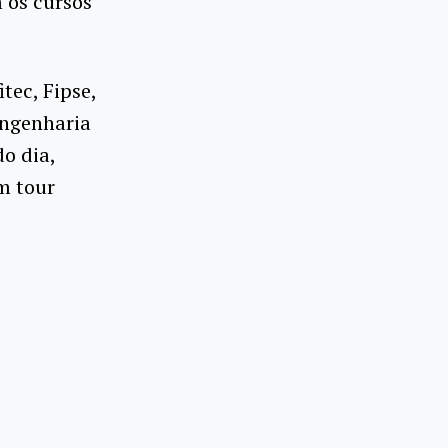
 os cursos
tec, Fipse,
Engenharia
o dia,
m tour