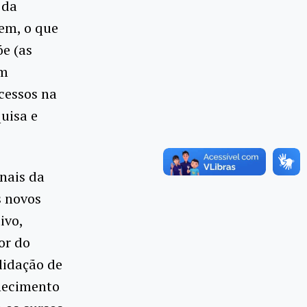
 da
em, o que
e (as
ém
cessos na
uisa e
nais da
s novos
ivo,
or do
lidação de
nhecimento