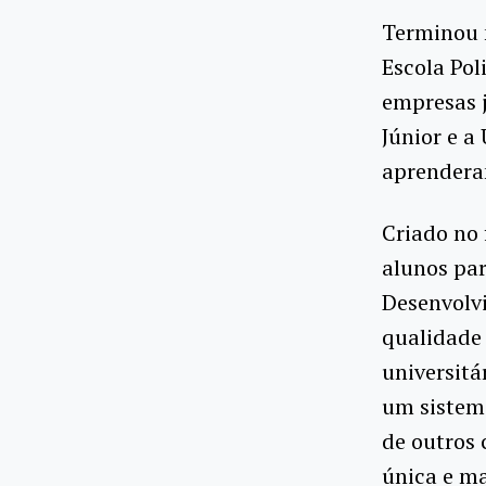
Terminou n
Escola Pol
empresas j
Júnior e a
aprendera
Criado no 
alunos par
Desenvolv
qualidade 
universitá
um sistem
de outros 
única e ma