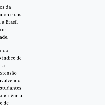
nos da
ndon e das
 a Brasil
uros
ade.
ando
 índice de
r a
extensão
envolvendo
estudantes
experiência
e de