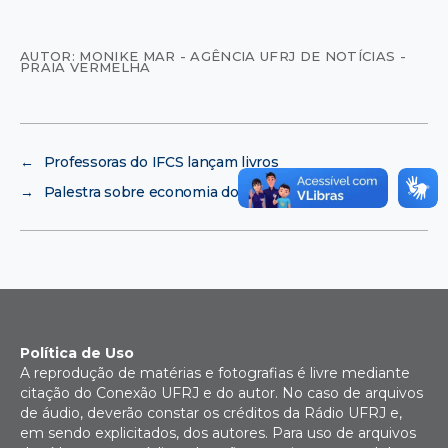
AUTOR: MONIKE MAR - AGÊNCIA UFRJ DE NOTÍCIAS -
PRAIA VERMELHA
←
Professoras do IFCS lançam livros
→
Palestra sobre economia do conhecimento
Política de Uso
A reprodução de matérias e fotografias é livre mediante
citação do Conexão UFRJ e do autor. No caso de arquivos
de áudio, deverão constar os créditos da Rádio UFRJ e,
em sendo explicitados, dos autores. Para uso de arquivos