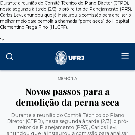
Durante a reunião do Comitê Técnico do Plano Diretor (CTPD),
nesta segunda à tarde (2/3), o pró-reitor de Planejamento (PR3),
Carlos Levi, anunciou que já instaurou a comissão para analisar o
melhor meio para demolir a chamada “perna-seca” do Hospital
Clementino Fraga Filho (HUCFF).
">
Categorias
MEMÓRIA
Novos passos para a
demolição da perna seca
Durante a reunião do Comitê Técnico do Plano
Diretor (CTPD), nesta segunda à tarde (2/3), o pró-
reitor de Planejamento (PR3), Carlos Levi,
anunciou que já instaurou a comissão para analisar