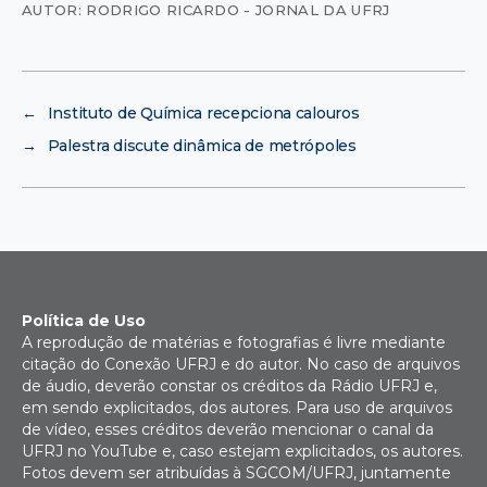
AUTOR: RODRIGO RICARDO - JORNAL DA UFRJ
←
Instituto de Química recepciona calouros
→
Palestra discute dinâmica de metrópoles
Política de Uso
A reprodução de matérias e fotografias é livre mediante
citação do Conexão UFRJ e do autor. No caso de arquivos
de áudio, deverão constar os créditos da Rádio UFRJ e,
em sendo explicitados, dos autores. Para uso de arquivos
de vídeo, esses créditos deverão mencionar o canal da
UFRJ no YouTube e, caso estejam explicitados, os autores.
Fotos devem ser atribuídas à SGCOM/UFRJ, juntamente