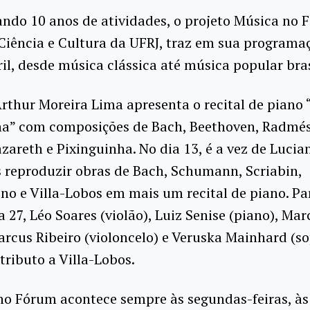
do 10 anos de atividades, o projeto Música no 
iência e Cultura da UFRJ, traz em sua programaç
il, desde música clássica até música popular bras
Arthur Moreira Lima apresenta o recital de piano
ha” com composições de Bach, Beethoven, Radmés
zareth e Pixinguinha. No dia 13, é a vez de Lucia
 reproduzir obras de Bach, Schumann, Scriabin,
 e Villa-Lobos em mais um recital de piano. Par
a 27, Léo Soares (violão), Luiz Senise (piano), Ma
arcus Ribeiro (violoncelo) e Veruska Mainhard (s
ributo a Villa-Lobos.
o Fórum acontece sempre às segundas-feiras, às