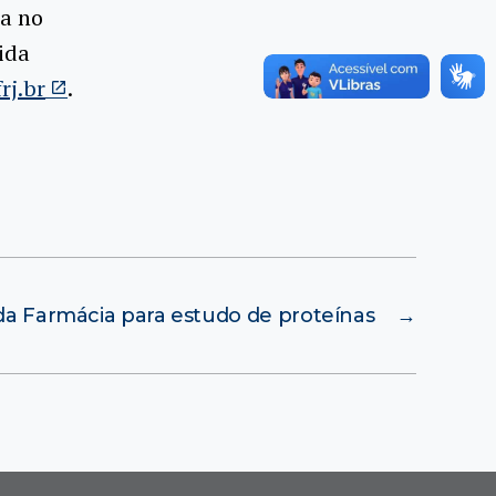
ca no
ida
rj.br
.
da Farmácia para estudo de proteínas
→