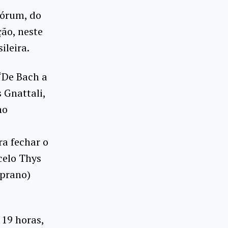
Fórum, do
ão, neste
ileira.
 “De Bach a
 Gnattali,
no
a fechar o
rcelo Thys
oprano)
 19 horas,