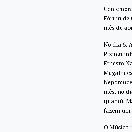
Comemoran
Fórum de C
mês de abr
No dia 6, 
Pixinguin
Ernesto Na
Magalhães
Nepomuceno
mês, no di
(piano), M
fazem um t
O Música n