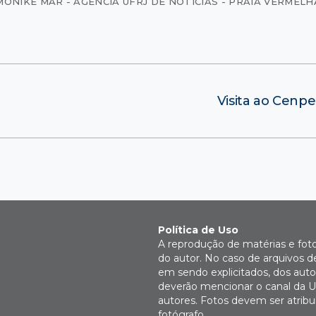
MONIKE MAR - AGÊNCIA UFRJ DE NOTÍCIAS - PRAIA VERMELH
Visita ao Cenp
Política de Uso
A reprodução de matérias e fot
do autor. No caso de arquivos d
em sendo explicitados, dos autor
deverão mencionar o canal da U
autores. Fotos devem ser atri
fotógrafo.