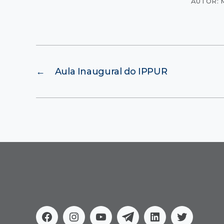
AUTOR: 
←
Aula Inaugural do IPPUR
Facebook
Instagram
Youtube
Telegram
Linkedin
Twitter