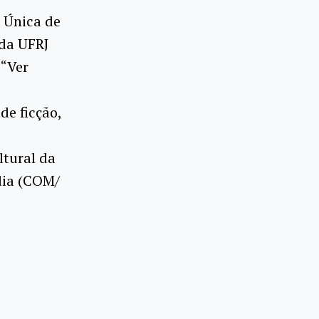
l Única de
da UFRJ
 “Ver
de ficção,
ltural da
dia (COM/