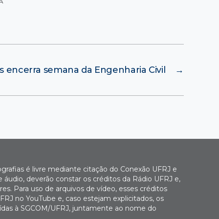
A
es encerra semana da Engenharia Civil
→
ografias é livre mediante citação do Conexão UFRJ e
e áudio, deverão constar os créditos da Rádio UFRJ e,
es. Para uso de arquivos de vídeo, esses créditos
FRJ no YouTube e, caso estejam explicitados, os
buídas à SGCOM/UFRJ, juntamente ao nome do