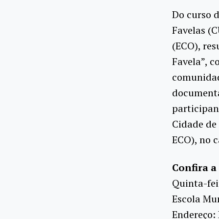
Do curso d
Favelas (
(ECO), res
Favela”, c
comunidade
documentár
participan
Cidade de
ECO), no 
Confira 
Quinta-fei
Escola Mun
Endereço: 