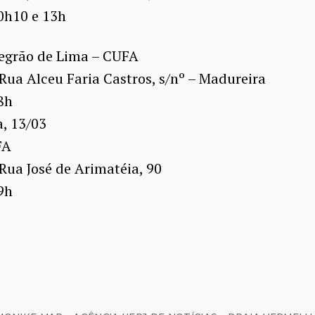
0h10 e 13h
egrão de Lima – CUFA
Rua Alceu Faria Castros, s/nº – Madureira
8h
a, 13/03
FA
Rua José de Arimatéia, 90
9h