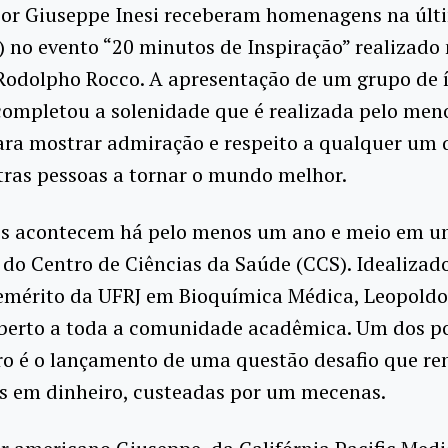
sor Giuseppe Inesi receberam homenagens na últ
3) no evento “20 minutos de Inspiração” realizado
Rodolpho Rocco. A apresentação de um grupo de 
completou a solenidade que é realizada pelo men
ara mostrar admiração e respeito a qualquer um 
utras pessoas a tornar o mundo melhor.
es acontecem há pelo menos um ano e meio em u
 do Centro de Ciências da Saúde (CCS). Idealizad
emérito da UFRJ em Bioquímica Médica, Leopoldo 
aberto a toda a comunidade acadêmica. Um dos po
ro é o lançamento de uma questão desafio que re
s em dinheiro, custeadas por um mecenas.