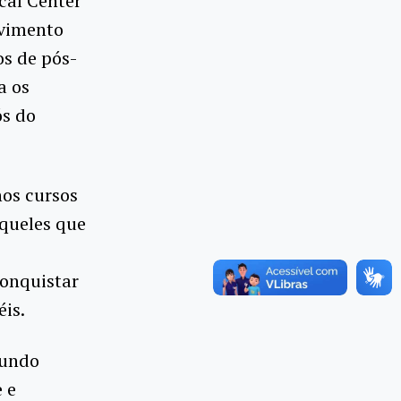
cal Center
lvimento
os de pós-
a os
ós do
os cursos
Aqueles que
conquistar
is.
gundo
 e