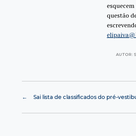
esquecem d
questão de
escrevend
elipaiva@
AUTOR: 
←
Sai lista de classificados do pré-vest