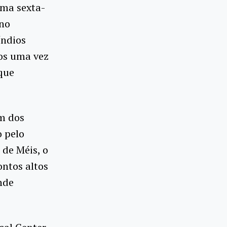
ima sexta-
 no
índios
os uma vez
que
m dos
o pelo
de Méis, o
ntos altos
nde