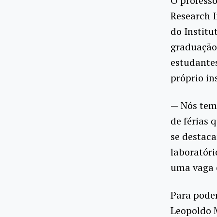
O professo
Research I
do Institu
graduação 
estudante
próprio in
— Nós tem
de férias 
se destac
laboratóri
uma vaga e
Para poder
Leopoldo M