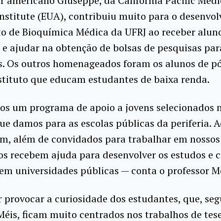
r americano Giuseppe, da Califórnia Pacific Medi
nstitute (EUA), contribuiu muito para o desenvo
to de Bioquímica Médica da UFRJ ao receber alun
e ajudar na obtenção de bolsas de pesquisas par
s. Os outros homenageados foram os alunos de p
stituto que educam estudantes de baixa renda.
os um programa de apoio a jovens selecionados n
que damos para as escolas públicas da periferia. 
am, além de convidados para trabalhar em nossos
os recebem ajuda para desenvolver os estudos e 
m universidades públicas — conta o professor Mé
 provocar a curiosidade dos estudantes, que, se
éis, ficam muito centrados nos trabalhos de tese