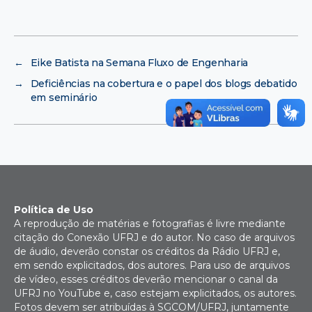
←
Eike Batista na Semana Fluxo de Engenharia
→
Deficiências na cobertura e o papel dos blogs debatido
em seminário
Política de Uso
A reprodução de matérias e fotografias é livre mediante
citação do Conexão UFRJ e do autor. No caso de arquivos
de áudio, deverão constar os créditos da Rádio UFRJ e,
em sendo explicitados, dos autores. Para uso de arquivos
de vídeo, esses créditos deverão mencionar o canal da
UFRJ no YouTube e, caso estejam explicitados, os autores.
Fotos devem ser atribuídas à SGCOM/UFRJ, juntamente