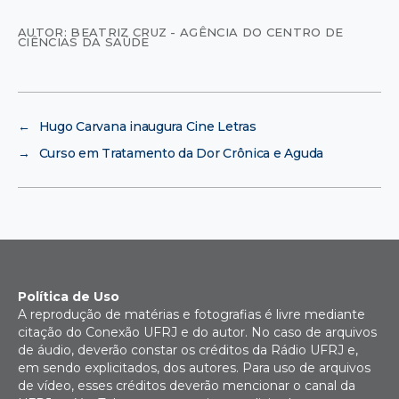
AUTOR: BEATRIZ CRUZ - AGÊNCIA DO CENTRO DE
CIÊNCIAS DA SAÚDE
←
Hugo Carvana inaugura Cine Letras
→
Curso em Tratamento da Dor Crônica e Aguda
Política de Uso
A reprodução de matérias e fotografias é livre mediante
citação do Conexão UFRJ e do autor. No caso de arquivos
de áudio, deverão constar os créditos da Rádio UFRJ e,
em sendo explicitados, dos autores. Para uso de arquivos
de vídeo, esses créditos deverão mencionar o canal da