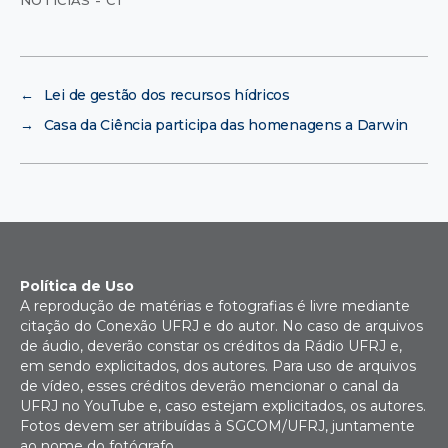
NOTÍCIAS - CT
←
Lei de gestão dos recursos hídricos
→
Casa da Ciência participa das homenagens a Darwin
Política de Uso
A reprodução de matérias e fotografias é livre mediante
citação do Conexão UFRJ e do autor. No caso de arquivos
de áudio, deverão constar os créditos da Rádio UFRJ e,
em sendo explicitados, dos autores. Para uso de arquivos
de vídeo, esses créditos deverão mencionar o canal da
UFRJ no YouTube e, caso estejam explicitados, os autores.
Fotos devem ser atribuídas à SGCOM/UFRJ, juntamente
ao nome do fotógrafo.