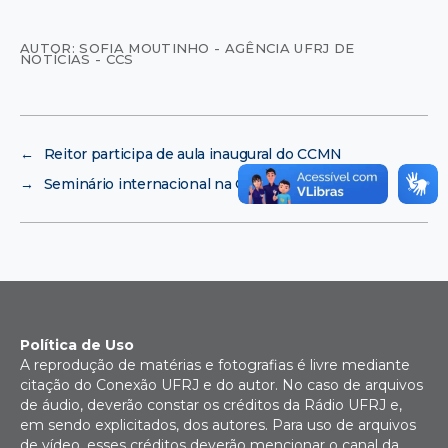
AUTOR: SOFIA MOUTINHO - AGÊNCIA UFRJ DE
NOTÍCIAS - CCS
←
Reitor participa de aula inaugural do CCMN
→
Seminário internacional na CPRM
Política de Uso
A reprodução de matérias e fotografias é livre mediante
citação do Conexão UFRJ e do autor. No caso de arquivos
de áudio, deverão constar os créditos da Rádio UFRJ e,
em sendo explicitados, dos autores. Para uso de arquivos
de vídeo, esses créditos deverão mencionar o canal da